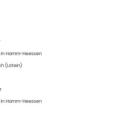
r
le in Hamm-Heessen
h (Latein)
r
le in Hamm-Heessen